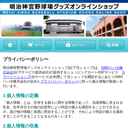
カート
ログイン
検索
プライバシーポリシー
明治神宮野球場グッズオンラインショップ(以下当ショップ)は、
GMOペパボ株
式会社
(以下サービス提供会社)の提供するショッピングカートASPサービス
カ
ラーミーショップ
(当サービス)を利用して当ショップを開設するにあたりGMO
ペパボ株式会社の定めた
プライバシー・ポリシー
に則った個人情報の取扱いを
行います。
1.個人情報の定義
「個人情報」とは、生存する個人に関する情報であって、当該情報に含まれる
氏名、生年月日その他の記述等により特定の個人を識別することができるも
の、及び他の情報と容易に照合することができ、それにより特定の個人を識別
することができることとなるものをいいます。
2.個人情報の収集