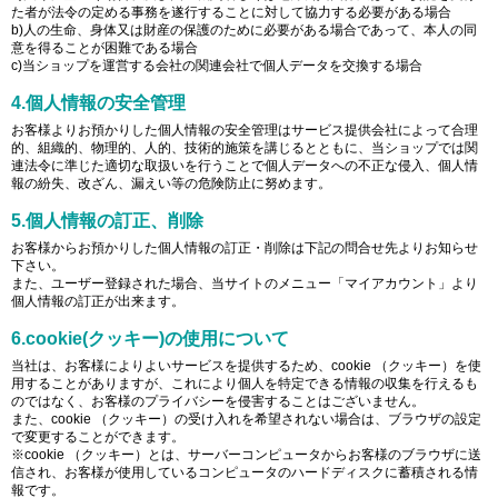
た者が法令の定める事務を遂行することに対して協力する必要がある場合
b)人の生命、身体又は財産の保護のために必要がある場合であって、本人の同
意を得ることが困難である場合
c)当ショップを運営する会社の関連会社で個人データを交換する場合
4.個人情報の安全管理
お客様よりお預かりした個人情報の安全管理はサービス提供会社によって合理
的、組織的、物理的、人的、技術的施策を講じるとともに、当ショップでは関
連法令に準じた適切な取扱いを行うことで個人データへの不正な侵入、個人情
報の紛失、改ざん、漏えい等の危険防止に努めます。
5.個人情報の訂正、削除
お客様からお預かりした個人情報の訂正・削除は下記の問合せ先よりお知らせ
下さい。
また、ユーザー登録された場合、当サイトのメニュー「マイアカウント」より
個人情報の訂正が出来ます。
6.cookie(クッキー)の使用について
当社は、お客様によりよいサービスを提供するため、cookie （クッキー）を使
用することがありますが、これにより個人を特定できる情報の収集を行えるも
のではなく、お客様のプライバシーを侵害することはございません。
また、cookie （クッキー）の受け入れを希望されない場合は、ブラウザの設定
で変更することができます。
※cookie （クッキー）とは、サーバーコンピュータからお客様のブラウザに送
信され、お客様が使用しているコンピュータのハードディスクに蓄積される情
報です。