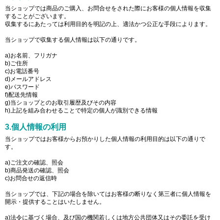
当ショップでは商品のご購入、お問合せをされた際にお客様の個人情報を収集
することがございます。
収集するにあたっては利用目的を明記の上、適法かつ公正な手段によります。
当ショップで収集する個人情報は以下の通りです。
a)お名前、フリガナ
b)ご住所
c)お電話番号
d)メールアドレス
e)パスワード
f)配送先情報
g)当ショップとのお取引履歴及びその内容
h)上記を組み合わせることで特定の個人が識別できる情報
3.個人情報の利用
当ショップではお客様からお預かりした個人情報の利用目的は以下の通りで
す。
a)ご注文の確認、照会
b)商品発送の確認、照会
c)お問合せの返信時
当ショップでは、下記の場合を除いてはお客様の断りなく第三者に個人情報を
開示・提供することはいたしません。
a)法令に基づく場合、及び国の機関若しくは地方公共団体又はその委託を受け